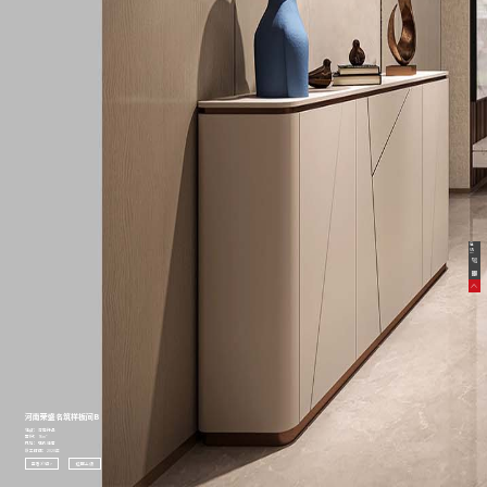
在
线
客
服
河南荣盛名筑样板间B
地点：河南许昌
面积：96m²
风格：现代轻奢
竣工时间：2020年
查看介绍 >
返回上级