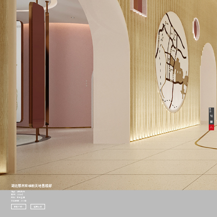
在
线
客
服
湖北鄂州宏维新天地售楼部
地点：湖北鄂州
面积：1160㎡
风格：亲子主题
竣工时间：2019年
查看介绍 >
返回上级