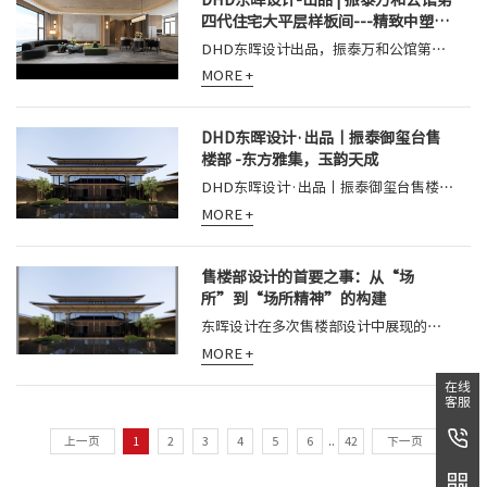
四代住宅大平层样板间---精致中塑造
典雅
DHD东晖设计出品，振泰万和公馆第四代住宅大平层样板间，精致中塑造典雅
MORE +
DHD东晖设计·出品丨振泰御玺台售
楼部 -东方雅集，玉韵天成
DHD东晖设计·出品丨振泰御玺台售楼部 -东方雅集，玉韵天成
MORE +
售楼部设计的首要之事：从“场
所”到“场所精神”的构建
东晖设计在多次售楼部设计中展现的功力，正在于将销售流程所需的各个节点，不着痕迹地编织进一段完整而愉悦的探索旅程里，使商业行为升华为价值发现与共鸣的过程。
MORE +
在线
客服
上一页
1
2
3
4
5
6
..
42
下一页