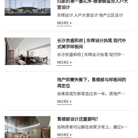
归家的第一重礼序-振泰御玺台入户大
堂设计
东晖设计 入户大堂设计 地产公区设计
MORE +
长沙京盛和府 | 东晖设计执笔 现代中
式美学样板间
长沙京盛和府 | 东晖设计执笔 现代中式美学样板间
MORE +
地产供需失衡下，售楼部与样板间的
再定位
当难卖成为新常态过去一年，房地产行业反复被提及的关键词只有两个：难卖、去化慢。价格空间被压缩、营销手段趋同、客户决策周期被无限拉长
MORE +
售楼部设计还重要吗？
当购房者可以躺在自家沙发上，通过VR全景看遍每一个户型；当房产信息在指尖滑动间一览无余；当线上签约流程日趋完善——实体售楼部是否正在
MORE +